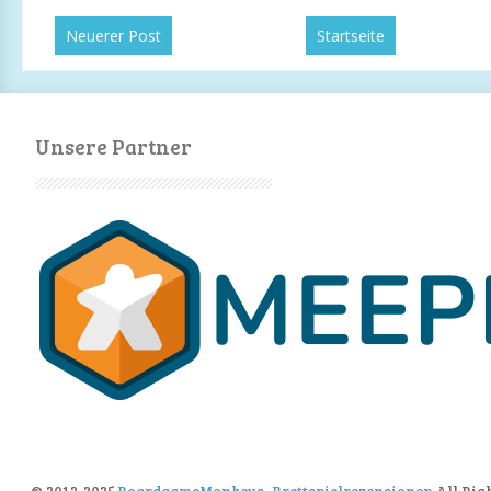
Neuerer Post
Startseite
Unsere Partner
© 2013-2025
BoardgameMonkeys_Brettspielrezensionen
All Rig