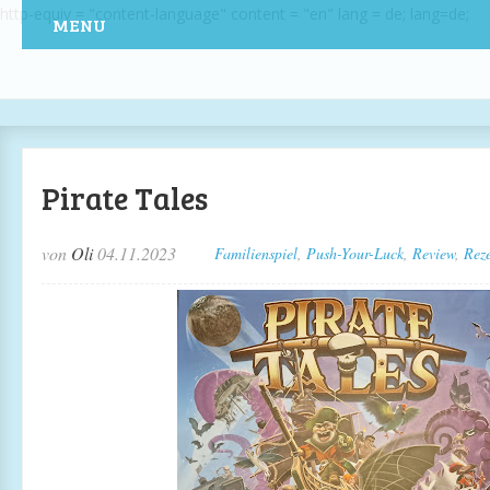
http-equiv = "content-language" content = "en" lang = de; lang=de;
MENU
Pirate Tales
von
Oli
04.11.2023
Familienspiel
,
Push-Your-Luck
,
Review
,
Rez