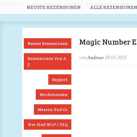
http-equiv = "content-language" content = "en" lang = de; lang=de;
NEUSTE REZENSIONEN
ALLE REZENSIONEN
Magic Number E
Neuste Rezensionen
von
Andreas
28.01.2025
Rezensionen Von A-
Z
Support
Wochenenden
Messen Und Co
Wer Sind Wir? / FAQ