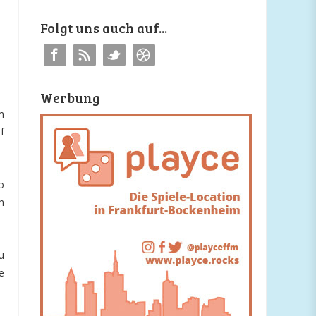
Folgt uns auch auf...
Werbung
m
f
o
n
u
e