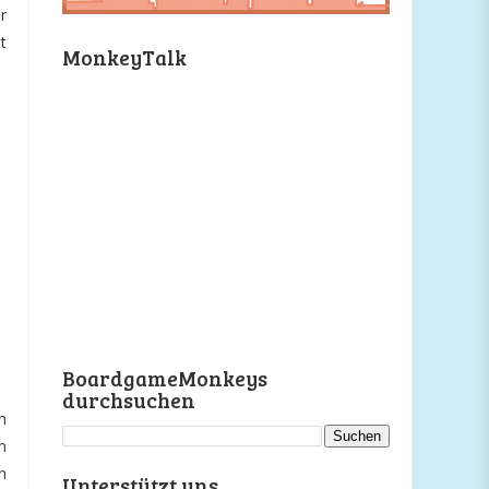
r
t
MonkeyTalk
BoardgameMonkeys
durchsuchen
h
n
n
Unterstützt uns