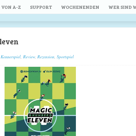
 VON A-Z
SUPPORT
WOCHENENDEN
WER SIND W
leven
Kennerspiel
,
Review
,
Rezension
,
Sportspiel