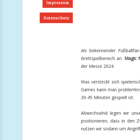
Impressum
Datenschutz
ook
RSS
Twitter
Instagram
Als bekennender Fußballfan 
Brettspielbereich an.
Magic 
der Messe 2024.
Was versteckt sich spieleris
Games kann man problemlos a
30-45 Minuten gespielt ist.
Abwechselnd legen wir unse
positionieren, dass in den 
nutzen wir sodann um Angriff