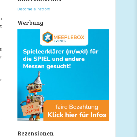
Become a Patron!
u
Werbung
t
s
r
r
Rezensionen