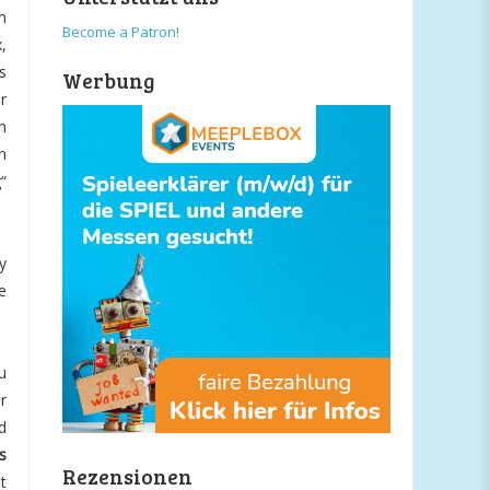
m
Become a Patron!
,
s
Werbung
r
n
n
“
y
e
u
r
d
s
Rezensionen
t