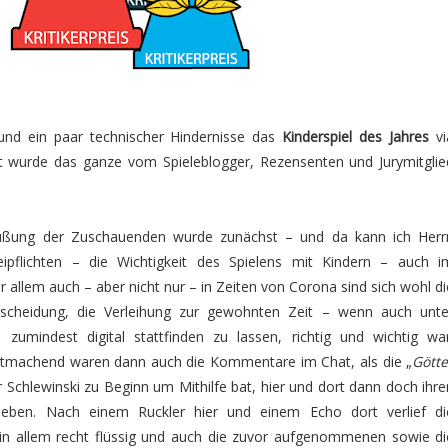
nd ein paar technischer Hindernisse das
Kinderspiel des Jahres
vi
t wurde das ganze vom Spieleblogger, Rezensenten und Jurymitglie
rüßung der Zuschauenden wurde zunächst – und da kann ich Herr
beipflichten – die Wichtigkeit des Spielens mit Kindern – auch i
r allem auch – aber nicht nur – in Zeiten von Corona sind sich wohl di
tscheidung, die Verleihung zur gewohnten Zeit – wenn auch unte
mindest digital stattfinden zu lassen, richtig und wichtig war
utmachend waren dann auch die Kommentare im Chat, als die „
Götte
rr Schlewinski zu Beginn um Mithilfe bat, hier und dort dann doch ihre
rieben. Nach einem Ruckler hier und einem Echo dort verlief di
s in allem recht flüssig und auch die zuvor aufgenommenen sowie di