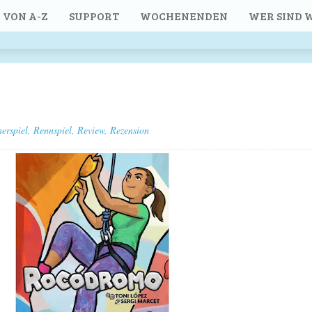
 VON A-Z
SUPPORT
WOCHENENDEN
WER SIND W
erspiel
,
Rennspiel
,
Review
,
Rezension