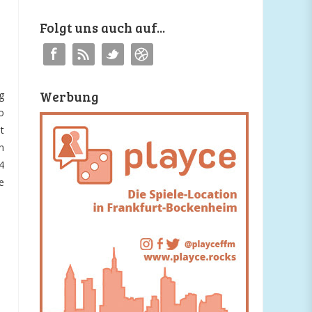
Folgt uns auch auf...
Werbung
g
o
t
h
4
e