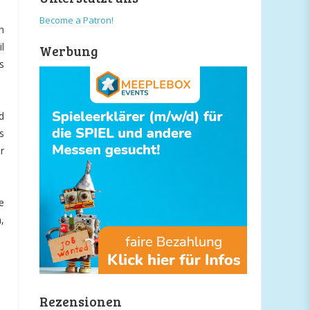
Become a Patron!
h
l
Werbung
s
d
s
r
e
,
Rezensionen