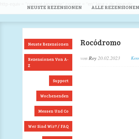
http-equiv = "content-language" content = "en" lang = de; lang=de;
NEUSTE REZENSIONEN
ALLE REZENSIONEN
Rocódromo
Neuste Rezensionen
von
Roy
20.02.2023
Kenn
Rezensionen Von A-
Z
Support
Wochenenden
Messen Und Co
Wer Sind Wir? / FAQ