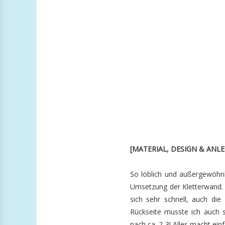
[MATERIAL, DESIGN & ANL
So löblich und außergewöhnl
Umsetzung der Kletterwand. D
sich sehr schnell, auch die
Rückseite musste ich auch s
nach ca. 2-3! Alles macht ein