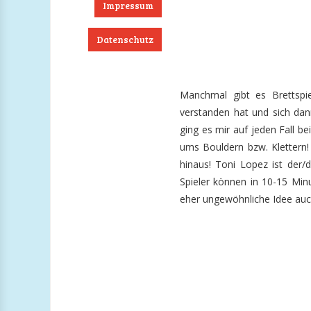
Impressum
Datenschutz
ook
RSS
Twitter
Instagram
Manchmal gibt es Brettsp
verstanden hat und sich dann
ging es mir auf jeden Fall bei
ums Bouldern bzw. Klettern!
hinaus! Toni Lopez ist der/
Spieler können in 10-15 Minu
eher ungewöhnliche Idee auch