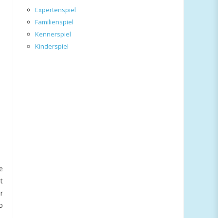
Expertenspiel
Familienspiel
Kennerspiel
Kinderspiel
e
t
r
o