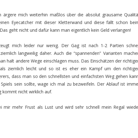
ch ärgere mich weiterhin maßlos über die absolut grausame Qualitä
inen Eyecatcher mit dieser Kletterwand und diese fällt schon bei
s geht nicht und dafür kann man eigentlich kein Geld verlangen!
zeugt mich leider nur wenig. Der Gag ist nach 1-2 Partien schnel
iemlich langweilig daher. Auch die “spannenden” Varianten mache
man halt andere Wege einschlagen muss. Das Einschätzen der richtige
ls ziemlich leicht und so ist es eher ein Kampf um den richtige
terers, dass man so den schnellsten und einfachsten Weg gehen kann
piels sein sollte, wage ich mal zu bezweifeln. Der Ablauf ist imme
 kommt nicht wirklich auf.
ei mir mehr Frust als Lust und wird sehr schnell mein Regal wiede