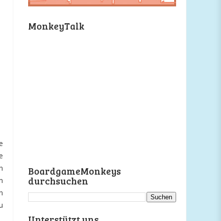
MonkeyTalk
e
e
n
BoardgameMonkeys
durchsuchen
m
n
u
Unterstützt uns