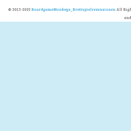
© 2013-2025
BoardgameMonkeys_Brettspielrezensionen
All Rig
an