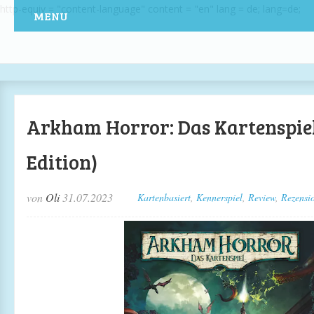
http-equiv = "content-language" content = "en" lang = de; lang=de;
MENU
Arkham Horror: Das Kartenspiel
Edition)
von
Oli
31.07.2023
Kartenbasiert
,
Kennerspiel
,
Review
,
Rezensi